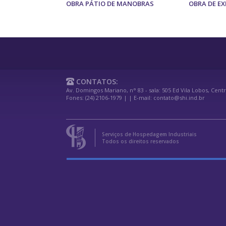
OBRA PÁTIO DE MANOBRAS
OBRA DE E
CONTATOS:
Av. Domingos Mariano, n° 83 - sala: 505 Ed Vila Lobos, Centr
Fones: (24) 2106-1979 | | E-mail: contato@shi.ind.br
Serviços de Hospedagem Industriais
Todos os direitos reservados